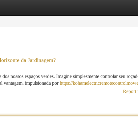
tegories
Register
Login
orizonte da Jardinagem?
dos nossos espaços verdes. Imagine simplesmente controlar seu roçad
 Tal vantagem, impulsionada por
https://kohamelectricremotecontrolmow
Report 