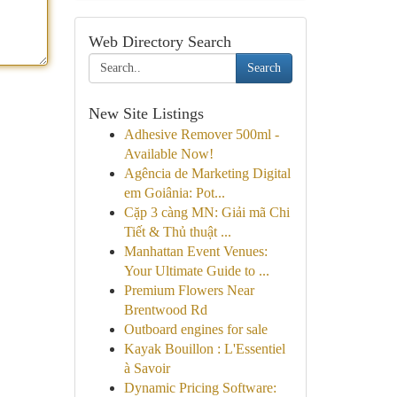
Web Directory Search
Search
New Site Listings
Adhesive Remover 500ml -
Available Now!
Agência de Marketing Digital
em Goiânia: Pot...
Cặp 3 càng MN: Giải mã Chi
Tiết & Thủ thuật ...
Manhattan Event Venues:
Your Ultimate Guide to ...
Premium Flowers Near
Brentwood Rd
Outboard engines for sale
Kayak Bouillon : L'Essentiel
à Savoir
Dynamic Pricing Software: