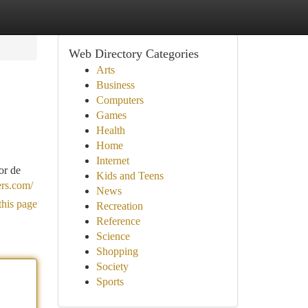
Web Directory Categories
Arts
Business
Computers
Games
Health
Home
Internet
or de
Kids and Teens
ers.com/
News
this page
Recreation
Reference
Science
Shopping
Society
Sports