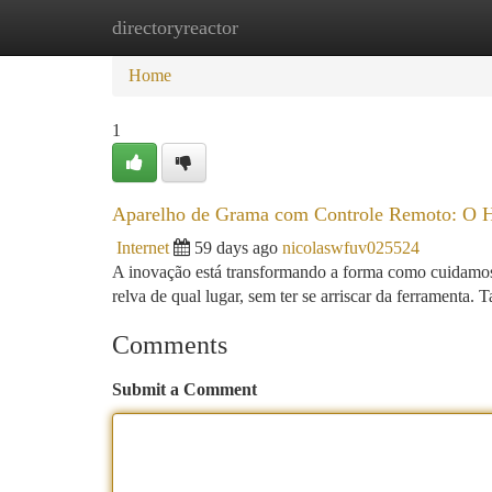
directoryreactor
Home
New Site Listings
Add Site
Ca
Home
1
Aparelho de Grama com Controle Remoto: O H
Internet
59 days ago
nicolaswfuv025524
A inovação está transformando a forma como cuidamos 
relva de qual lugar, sem ter se arriscar da ferramenta.
Comments
Submit a Comment