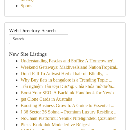
Sports
Web Directory Search
New Site Listings
Understanding Fascias and Soffits: A Homeowner'...
Weekend Getaways: MaldivesIsland NationTropical...
Don't Fall To Adivasi Herbal hair oil Blindly, ...
Why Buy flats in bangalore is a Trending Topic ...
Trải nghiệm Tân Đại Dương: Chìa khóa mở đườn...
Boost Your SEO: A Backlink Handbook for Newb...
get Clone Cards in Australia
Boosting Business Growth: A Guide to Essential ...
J 36 Sector 36 Sohna – Premium Luxury Residing ...
NoChain Platformu: Yenilik Niteliğindeki Çözümler
Pleksi Korkuluk Modelleri ve Bütçesi