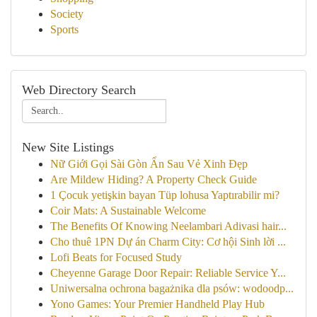
Society
Sports
Web Directory Search
New Site Listings
Nữ Giới Gọi Sài Gòn Ẩn Sau Vẻ Xinh Đẹp
Are Mildew Hiding? A Property Check Guide
1 Çocuk yetişkin bayan Tüp lohusa Yaptırabilir mi?
Coir Mats: A Sustainable Welcome
The Benefits Of Knowing Neelambari Adivasi hair...
Cho thuê 1PN Dự án Charm City: Cơ hội Sinh lời ...
Lofi Beats for Focused Study
Cheyenne Garage Door Repair: Reliable Service Y...
Uniwersalna ochrona bagażnika dla psów: wodoodp...
Yono Games: Your Premier Handheld Play Hub