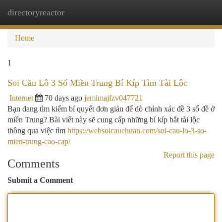
directoryreactor
Togg
navi
Home
1
Soi Cầu Lô 3 Số Miền Trung Bí Kíp Tìm Tài Lộc
Internet
70 days ago
jemimajfzv047721
Bạn đang tìm kiếm bí quyết đơn giản để dò chính xác đề 3 số đề ở
miền Trung? Bài viết này sẽ cung cấp những bí kíp bắt tài lộc
thông qua việc tìm
https://websoicauchuan.com/soi-cau-lo-3-so-
mien-trung-cao-cap/
Report this page
Comments
Submit a Comment