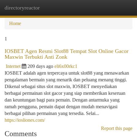
directoryreactor
Togg
navi
Home
1
IOSBET Agen Resmi Slot88 Tempat Slot Online Gacor
Maxwin Terbukti Anti Zonk
Internet
209 days ago
eli6x00rkc1
IOSBET adalah agen terpercaya untuk slot88 yang menawarkan
pengalaman bermain yang menarik dan peluang menang tinggi.
Dikenal sebagai situs slot maxwin, IOSBET menyediakan
berbagai permainan slot gacor yang siap memberikan keseruan
dan keuntungan bagi para pemain. Dengan antarmuka yang
ramah pengguna, pemain dapat dengan mudah menavigasi
berbagai pilihan permainan yang tersedia. Selai...
https://iosliones.com/
Report this page
Comments