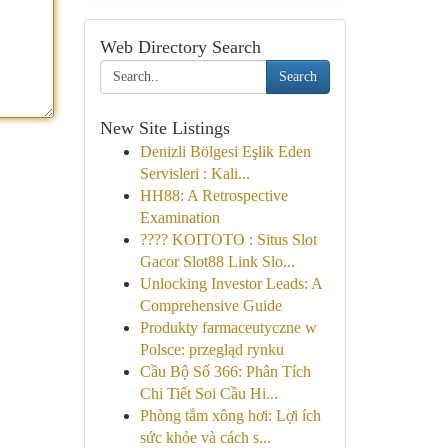
Web Directory Search
Search
New Site Listings
Denizli Bölgesi Eşlik Eden
Servisleri : Kali...
HH88: A Retrospective
Examination
???? KOITOTO : Situs Slot
Gacor Slot88 Link Slo...
Unlocking Investor Leads: A
Comprehensive Guide
Produkty farmaceutyczne w
Polsce: przegląd rynku
Cầu Bộ Số 366: Phân Tích
Chi Tiết Soi Cầu Hi...
Phòng tắm xông hơi: Lợi ích
sức khỏe và cách s...