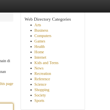
Web Directory Categories
Arts
Business
Computers
Games
Health
Home
Internet
ain di
Kids and Teens
News
inan
Recreation
Reference
this page
Science
Shopping
Society
Sports