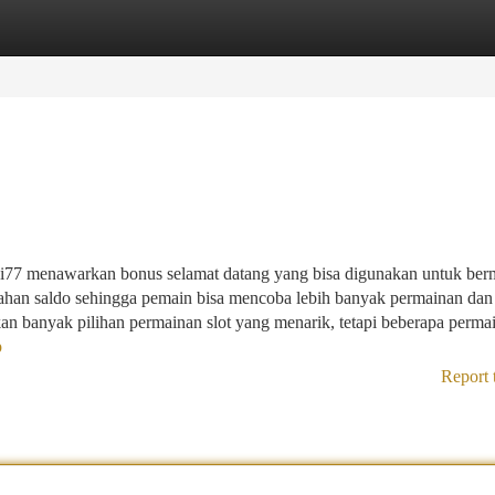
tegories
Register
Login
77 menawarkan bonus selamat datang yang bisa digunakan untuk berm
ahan saldo sehingga pemain bisa mencoba lebih banyak permainan dan
banyak pilihan permainan slot yang menarik, tetapi beberapa perma
p
Report 