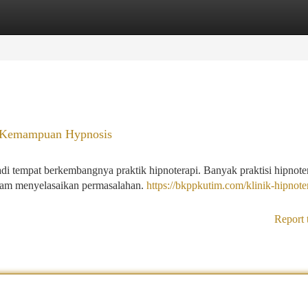
tegories
Register
Login
an Kemampuan Hypnosis
di tempat berkembangnya praktik hipnoterapi. Banyak praktisi hipnoter
alam menyelasaikan permasalahan.
https://bkppkutim.com/klinik-hipnote
Report 