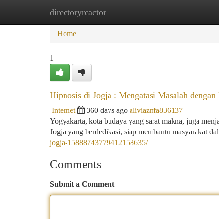
directoryreactor
Home
New Site Listings
Add Site
Ca
Home
1
Hipnosis di Jogja : Mengatasi Masalah deng
Internet
360 days ago
aliviaznfa836137
Yogyakarta, kota budaya yang sarat makna, juga menja
Jogja yang berdedikasi, siap membantu masyarakat d
jogja-15888743779412158635/
Comments
Submit a Comment