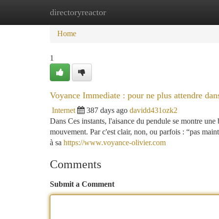
directoryreactor
Home
New Site Listings
Add Site
Ca
Home
1
Voyance Immediate : pour ne plus attendre dan
Internet
387 days ago
davidd431ozk2
Dans Ces instants, l'aisance du pendule se montre une bé
mouvement. Par c'est clair, non, ou parfois : “pas maint
à sa
https://www.voyance-olivier.com
Comments
Submit a Comment