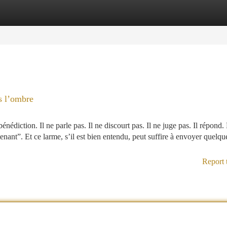
tegories
Register
Login
s l’ombre
nédiction. Il ne parle pas. Il ne discourt pas. Il ne juge pas. Il répond
enant”. Et ce larme, s’il est bien entendu, peut suffire à envoyer quelq
Report 