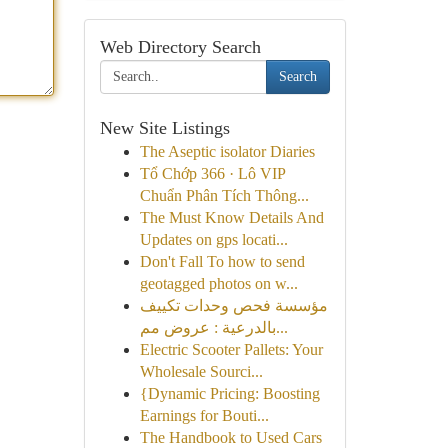
Web Directory Search
Search
New Site Listings
The Aseptic isolator Diaries
Tổ Chớp 366 · Lô VIP
Chuẩn Phân Tích Thông...
The Must Know Details And
Updates on gps locati...
Don't Fall To how to send
geotagged photos on w...
مؤسسة فحص وحدات تكييف
بالدرعية : عروض مم...
Electric Scooter Pallets: Your
Wholesale Sourci...
{Dynamic Pricing: Boosting
Earnings for Bouti...
The Handbook to Used Cars