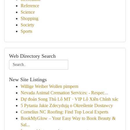
Reference
Science
Shopping
Society
Sports
Web Directory Search
New Site Listings
Willige Weiber Wollen pimpern
Nevada Animal Cremation Services: - Respec...
Dự đoán Song Thủ Lô MT · VIP Lô Xiên Chính xác
5 Pytania Jakie Zdecydują o Określenie Dostawcy
Cornelius NC Roofing: Find Top Local Experts
BookMyGlow – Your Easy Way to Book Beauty &
Sal...