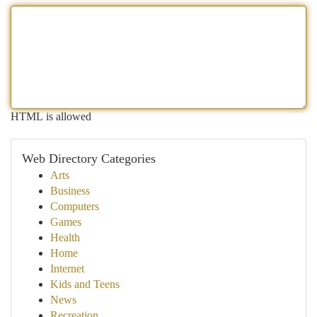
HTML is allowed
Web Directory Categories
Arts
Business
Computers
Games
Health
Home
Internet
Kids and Teens
News
Recreation