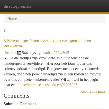
directoryreactor
Togg
navi
Home
1
5 Eenvoudige feiten over kosten wrappen keuken
beschreven
Internet
544 days ago
nathan282w3ra5
Nu Al die frontjes zijn verwijderd, is dit tijd teneinde de
handgrepen te verwijderen. Hiervoor heb jouw louter ons
schroevendraaier benodigd. Ben jouw toe met een vernieuwde
keuken, doch heb jouw nauwelijks zin in een kosten en rommel
over ons complete keukenrenovatie? Wij zijn wel in het begin
naar een
https://intern.ee.aeust.edu.tw/?1005985
Report this page
Comments
Submit a Comment